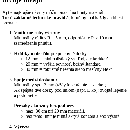
Aj tie najkrajšie návrhy môžu naraziť na limity materiálu.
Tu sú
základné technické pravidlá
, ktoré by mal každý architekt
poznať:
Vnútorné rohy výrezov
:
Minimálny rádius R = 5 mm, odporúčaný R ≥ 10 mm
(zamedzenie pnutiu).
Hrúbky materiálu
pre pracovné dosky:
12 mm = minimalistický vzhľad, ale krehkejší
20 mm = vyššia pevnosť, bežný štandard
30 mm = robustné riešenia alebo masívny efekt
Spoje medzi doskami:
Minimálny spoj 2 mm (vždy lepený, nie nasucho!)
Ak spájate dve dosky pod uhlom (napr. L-ko): dvojité lepenie
a podopretie
Presahy / konzoly bez podpery:
max. 30 cm pri 20 mm materiáli,
nad tento limit je nutná skrytá konzola alebo výstuž.
Výrezy: