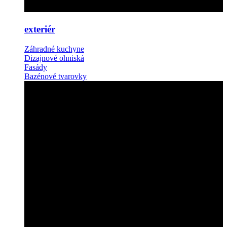
exteriér
Záhradné kuchyne
Dizajnové ohniská
Fasády
Bazénové tvarovky