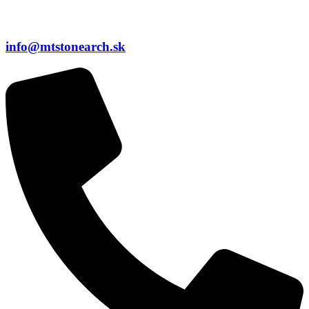
info@mtstonearch.sk