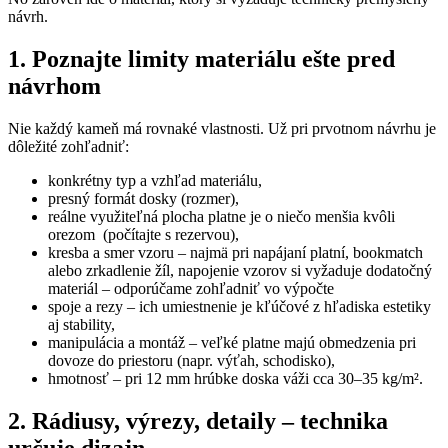
návrh.
1. Poznajte limity materiálu ešte pred
návrhom
Nie každý kameň má rovnaké vlastnosti. Už pri prvotnom návrhu je
dôležité zohľadniť:
konkrétny typ a vzhľad materiálu,
presný formát dosky (rozmer),
reálne využiteľná plocha platne je o niečo menšia kvôli
orezom
(počítajte s rezervou),
kresba a smer vzoru – najmä pri napájaní platní, bookmatch
alebo zrkadlenie žíl, napojenie vzorov si vyžaduje dodatočný
materiál – odporúčame zohľadniť vo výpočte
spoje a rezy – ich umiestnenie je kľúčové z hľadiska estetiky
aj stability,
manipulácia a montáž – veľké platne majú obmedzenia pri
dovoze do priestoru (napr. výťah, schodisko),
hmotnosť – pri 12 mm hrúbke doska váži cca 30–35 kg/m².
2. Rádiusy, výrezy, detaily – technika
určuje dizajn