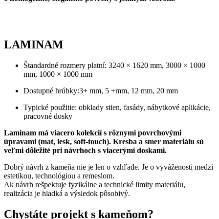
LAMINAM
Štandardné rozmery platní: 3240 × 1620 mm, 3000 × 1000
mm, 1000 × 1000 mm
Dostupné hrúbky:3+ mm, 5 +mm, 12 mm, 20 mm
Typické použitie: obklady stien, fasády, nábytkové aplikácie,
pracovné dosky
Laminam má viacero kolekcií s rôznymi povrchovými
úpravami (mat, lesk, soft-touch). Kresba a smer materiálu sú
veľmi dôležité pri návrhoch s viacerými doskami.
Dobrý návrh z kameňa nie je len o vzhľade. Je o vyváženosti medzi
estetikou, technológiou a remeslom.
Ak návrh rešpektuje fyzikálne a technické limity materiálu,
realizácia je hladká a výsledok pôsobivý.
Chystáte projekt s kameňom?