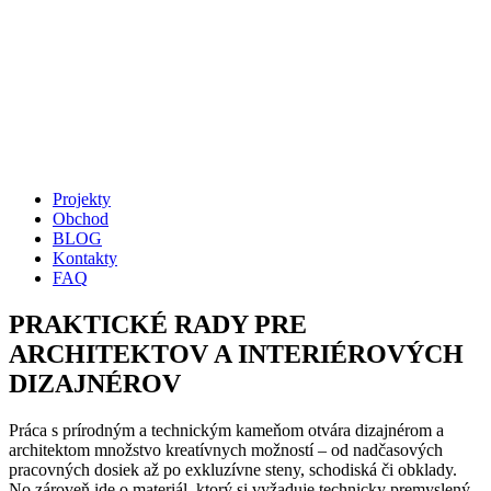
Projekty
Obchod
BLOG
Kontakty
FAQ
PRAKTICKÉ RADY PRE
ARCHITEKTOV A INTERIÉROVÝCH
DIZAJNÉROV
Práca s prírodným a technickým kameňom otvára dizajnérom a
architektom množstvo kreatívnych možností – od nadčasových
pracovných dosiek až po exkluzívne steny, schodiská či obklady.
No zároveň ide o materiál, ktorý si vyžaduje technicky premyslený