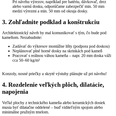
Pri návrhu výrezov, napríklad pre batériu, dávkovač, drez
alebo varnú dosku, odporúčame zabezpečiť min. 50 mm
medzi výrezmi a min. 50 mm od okraja dosky.
3. Zohľadnite podklad a konštrukciu
Architektonický návrh by mal komunikovať s tým, čo bude pod
kameňom. Nezabudnite:
Zadávať do výkresov montážne lišty (podpora pod doskou)
Neplánovať plné horné dosky na skrinkách pod kameň
Pracovať s reálnou váhou kameňa – napr. 20 mm doska váži
cca 50–60 kg/m²
Konzoly, nosné priečky a skryté výstuhy plánujte už pri návrhu!
4. Rozdelenie veľkých plôch, dilatácie,
napojenia
Veľké plochy z technického kameňa alebo keramických dosiek
musia byť dilatačne oddelené – buď viditeľným spojom alebo
minimálne pružným tmelom.