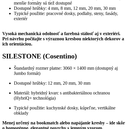
menšie formáty sú tiež dostupné
Dostupné hrúbky: 4 mm, 8 mm, 12 mm, 20 mm, 30 mm
Typické použitie: pracovné dosky, podlahy, steny, fasády,
exteriér
Vysoká mechanická odolnosť a farebná stálosť aj v exteriéri.
Pri návrhu počítajte s výraznou kresbou niektorých dekorov a
ich orientáciou.
SILESTONE (Cosentino)
Štandardný rozmer platne: 3060 × 1400 mm (dostupný aj
Jumbo formát)
Dostupné hrúbky: 12 mm, 20 mm, 30 mm
Materiál: hybridný kvarc s antibakteriálnou ochranou
(HybriQ+ technológia)
Typické použitie: kuchynské dosky, kúpeľne, vertikálne
obklady
Menej určený na bookmatch alebo napájanie kresby – ide skôr
o homogénne, elegantné povrchy s jemným vzorom.