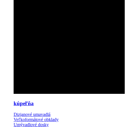
kúpeľňa
Dizjanové umavadlá
Veľkoformátové obklady
Umývadlové dosky