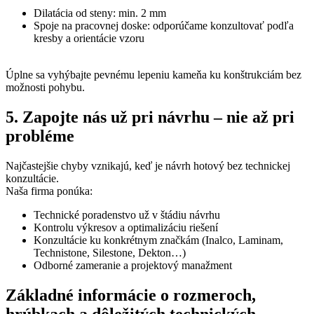
Dilatácia od steny: min. 2 mm
Spoje na pracovnej doske: odporúčame konzultovať podľa
kresby a orientácie vzoru
Úplne sa vyhýbajte pevnému lepeniu kameňa ku konštrukciám bez
možnosti pohybu.
5. Zapojte nás už pri návrhu – nie až pri
probléme
Najčastejšie chyby vznikajú, keď je návrh hotový bez technickej
konzultácie.
Naša firma ponúka:
Technické poradenstvo už v štádiu návrhu
Kontrolu výkresov a optimalizáciu riešení
Konzultácie ku konkrétnym značkám (Inalco, Laminam,
Technistone, Silestone, Dekton…)
Odborné zameranie a projektový manažment
Základné informácie o rozmeroch,
hrúbkach a dôležitých technických