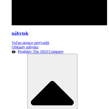
nábytok
Voľne-stojace umývadlá
Obklady nábytku
Produkty The 1810 Company