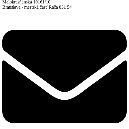
Malokrasňanská 10161/10,
Bratislava - mestská časť Rača 831 54