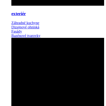
exteriér
Záhradné kuchyne
Dizajnové ohniská
Fasády
Bazénové tvarovky