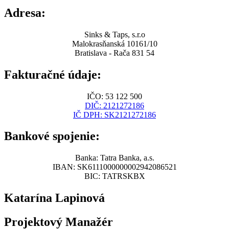
Adresa:
Sinks & Taps, s.r.o
Malokrasňanská 10161/10
Bratislava - Rača 831 54
Fakturačné údaje:
IČO: 53 122 500
DIČ: 2121272186
IČ DPH: SK2121272186
Bankové spojenie:
Banka: Tatra Banka, a.s.
IBAN: SK6111000000002942086521
BIC: TATRSKBX
Katarína Lapinová
Projektový Manažér