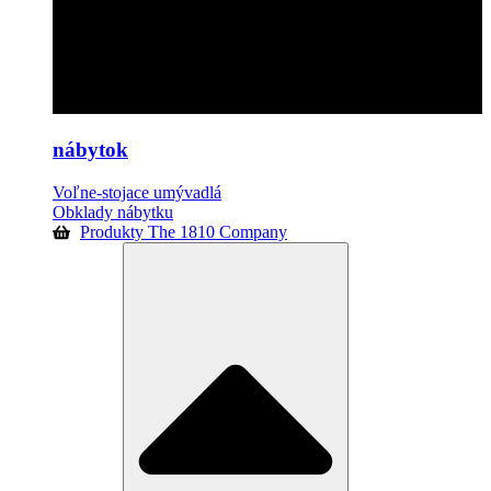
nábytok
Voľne-stojace umývadlá
Obklady nábytku
Produkty The 1810 Company