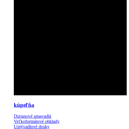
kúpeľňa
Dizjanové umavadlá
Veľkoformátové obklady
Umývadlové dosky