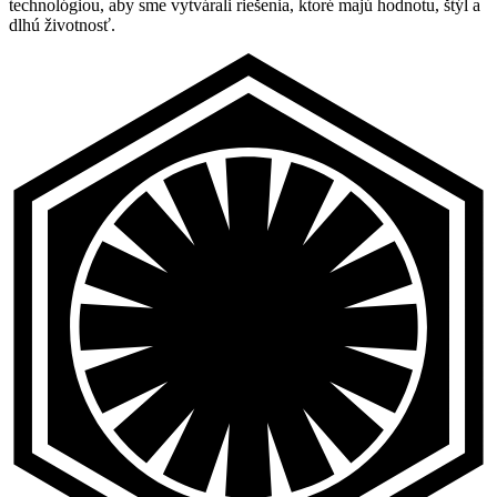
technológiou, aby sme vytvárali riešenia, ktoré majú hodnotu, štýl a
dlhú životnosť.