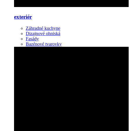
exteriér
Záhradné kuchyne
Dizajnové ohniská
Fasády
Bazénové tvarovky