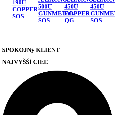
190U
500U
450U
450U
COPPER
GUNMETAL
COPPER
GUNME
SOS
SOS
QG
SOS
SPOKOJNý KLIENT
NAJVYŠŠÍ CIEĽ