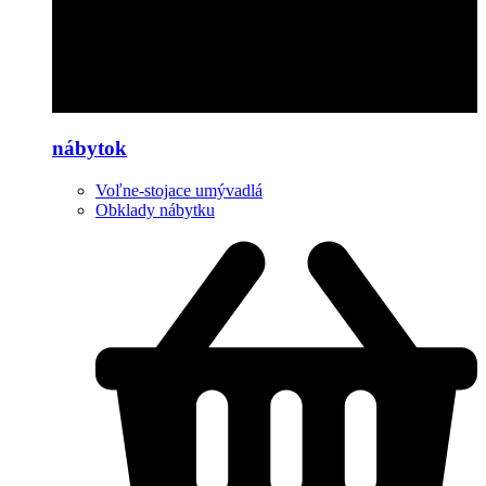
nábytok
Voľne-stojace umývadlá
Obklady nábytku