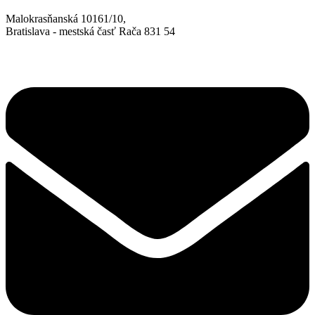
Malokrasňanská 10161/10,
Bratislava - mestská časť Rača 831 54