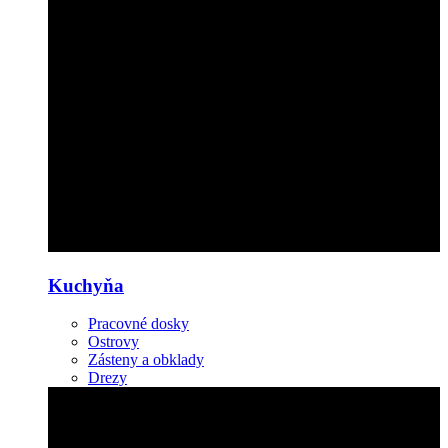
Kuchyňa
Pracovné dosky
Ostrovy
Zásteny a obklady
Drezy