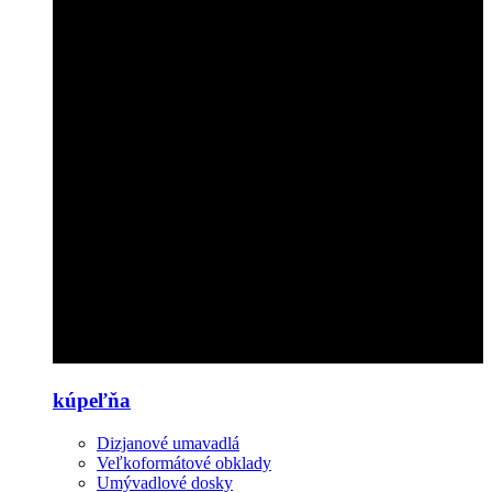
kúpeľňa
Dizjanové umavadlá
Veľkoformátové obklady
Umývadlové dosky