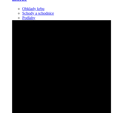
Obklady krbu
Schody a schodnice
Podlahy