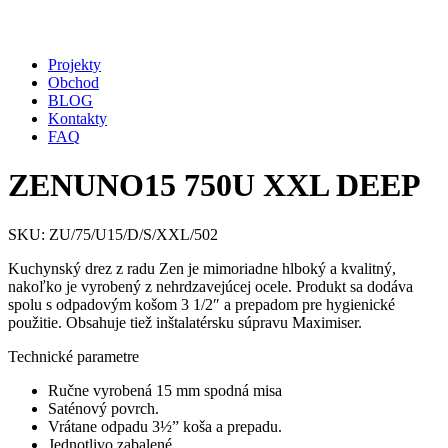
Projekty
Obchod
BLOG
Kontakty
FAQ
ZENUNO15 750U XXL DEEP
SKU: ZU/75/U15/D/S/XXL/502
Kuchynský drez z radu Zen je mimoriadne hlboký a kvalitný,
nakoľko je vyrobený z nehrdzavejúcej ocele. Produkt sa dodáva
spolu s odpadovým košom 3 1/2″ a prepadom pre hygienické
použitie. Obsahuje tiež inštalatérsku súpravu Maximiser.
Technické parametre
Ručne vyrobená 15 mm spodná misa
Saténový povrch.
Vrátane odpadu 3½” koša a prepadu.
Jednotlivo zabalené.