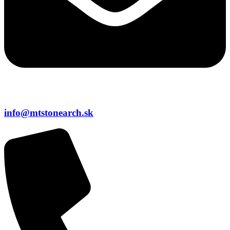
info@mtstonearch.sk