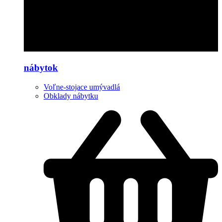
nábytok
Voľne-stojace umývadlá
Obklady nábytku