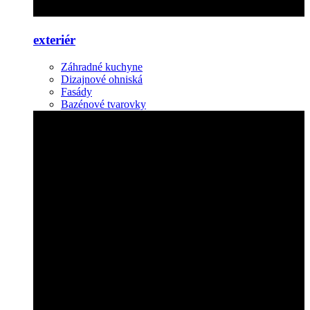
exteriér
Záhradné kuchyne
Dizajnové ohniská
Fasády
Bazénové tvarovky