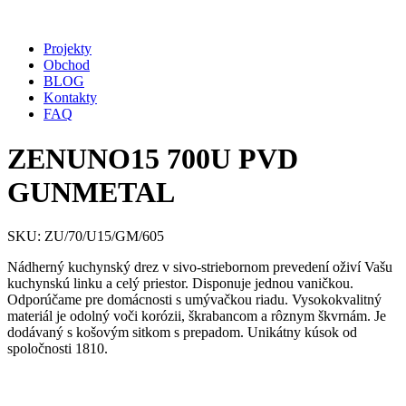
Projekty
Obchod
BLOG
Kontakty
FAQ
ZENUNO15 700U PVD
GUNMETAL
SKU: ZU/70/U15/GM/605
Nádherný kuchynský drez v sivo-striebornom prevedení oživí Vašu
kuchynskú linku a celý priestor. Disponuje jednou vaničkou.
Odporúčame pre domácnosti s umývačkou riadu. Vysokokvalitný
materiál je odolný voči korózii, škrabancom a rôznym škvrnám. Je
dodávaný s košovým sitkom s prepadom. Unikátny kúsok od
spoločnosti 1810.