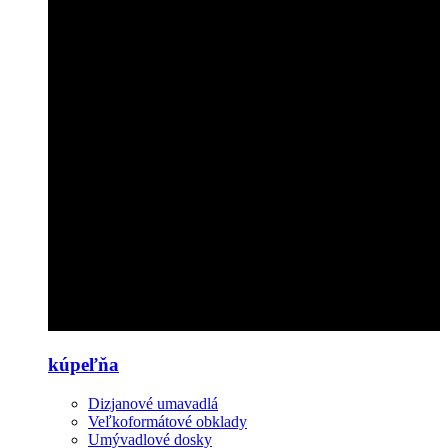
kúpeľňa
Dizjanové umavadlá
Veľkoformátové obklady
Umývadlové dosky