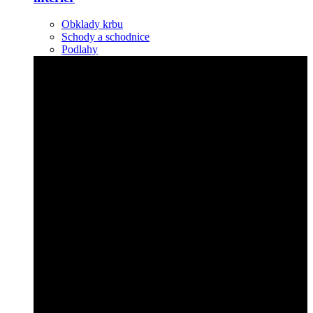
Obklady krbu
Schody a schodnice
Podlahy