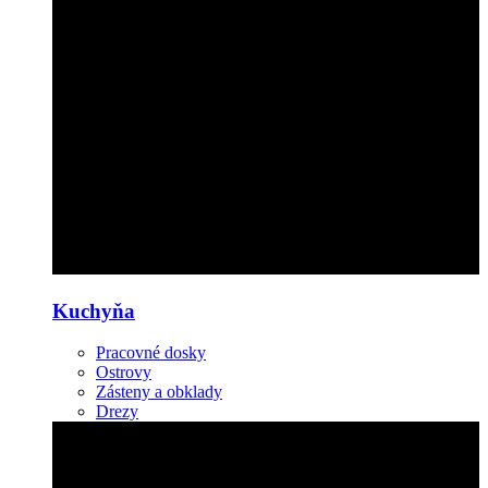
Kuchyňa
Pracovné dosky
Ostrovy
Zásteny a obklady
Drezy