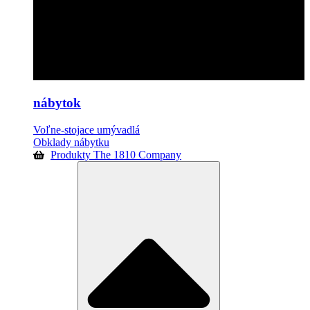
nábytok
Voľne-stojace umývadlá
Obklady nábytku
Produkty The 1810 Company