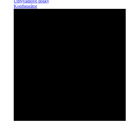
Umývadlové dosky
Konfigurátor