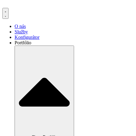
Preskočiť
na
obsah
O nás
Služby
Konfigurátor
Portfólio