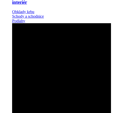
interiér
Obklady krbu
Schody a schodnice
Podlahy