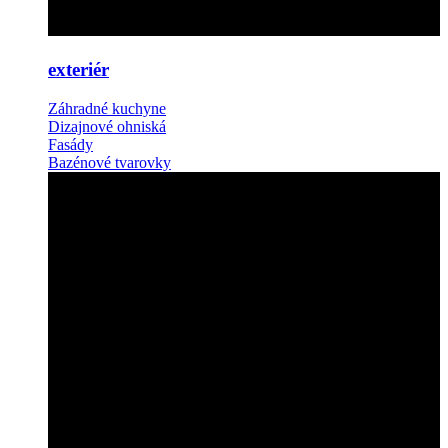
exteriér
Záhradné kuchyne
Dizajnové ohniská
Fasády
Bazénové tvarovky