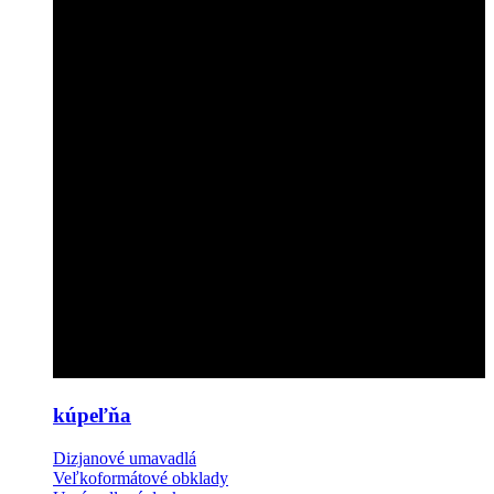
kúpeľňa
Dizjanové umavadlá
Veľkoformátové obklady