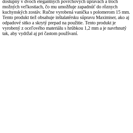
dostupný v dvoch elegantných povrchových úpravách a troch
možných veľkostiach, čo mu umožňuje zapadnúť do rôznych
kuchynských zostáv. Ručne vyrobená vanička s polomerom 15 mm.
Tento produkt tiež obsahuje inštalatérsku súpravu Maximiser, ako aj
odpadové sitko a skrytý prepad na použitie. Tento produkt je
vyrobený z oceľového materiálu s hrúbkou 1,2 mm a je navrhnutý
tak, aby vydržal aj pri častom používaní.