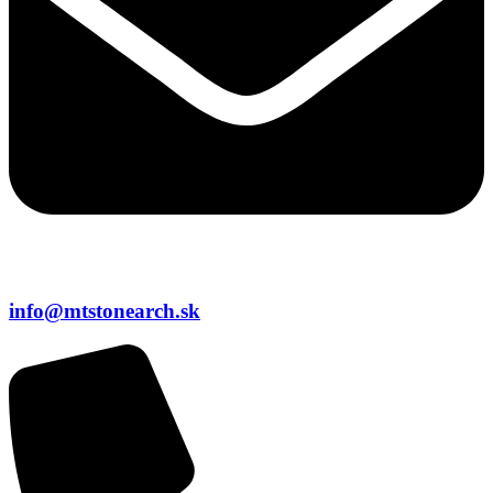
info@mtstonearch.sk