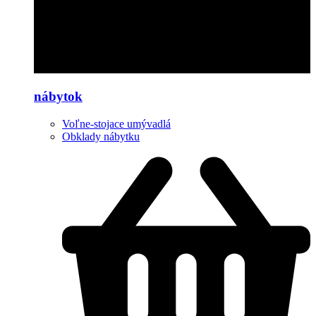
nábytok
Voľne-stojace umývadlá
Obklady nábytku