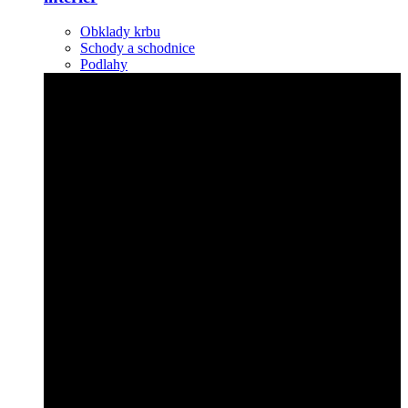
Obklady krbu
Schody a schodnice
Podlahy