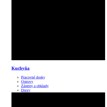
Kuchyňa
Pracovné dosky
Ostrovy
Zásteny a obklady
Drezy