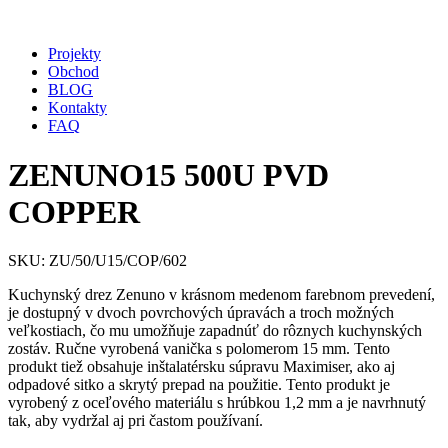
Projekty
Obchod
BLOG
Kontakty
FAQ
ZENUNO15 500U PVD
COPPER
SKU: ZU/50/U15/COP/602
Kuchynský drez Zenuno v krásnom medenom farebnom prevedení,
je dostupný v dvoch povrchových úpravách a troch možných
veľkostiach, čo mu umožňuje zapadnúť do rôznych kuchynských
zostáv. Ručne vyrobená vanička s polomerom 15 mm. Tento
produkt tiež obsahuje inštalatérsku súpravu Maximiser, ako aj
odpadové sitko a skrytý prepad na použitie. Tento produkt je
vyrobený z oceľového materiálu s hrúbkou 1,2 mm a je navrhnutý
tak, aby vydržal aj pri častom používaní.