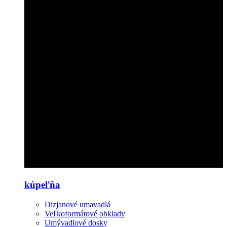
kúpeľňa
Dizjanové umavadlá
Veľkoformátové obklady
Umývadlové dosky