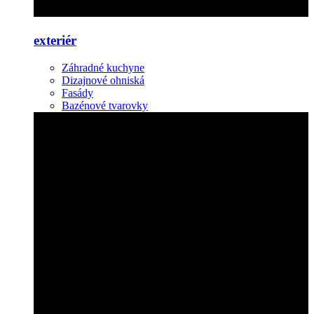
exteriér
Záhradné kuchyne
Dizajnové ohniská
Fasády
Bazénové tvarovky