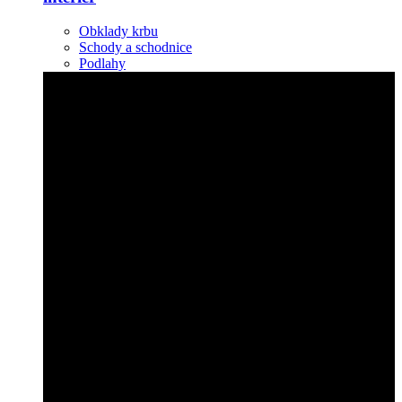
Obklady krbu
Schody a schodnice
Podlahy