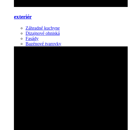
exteriér
Záhradné kuchyne
Dizajnové ohniská
Fasády
Bazénové tvarovky