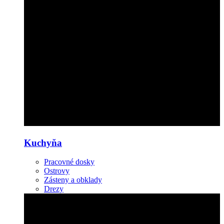
Kuchyňa
Pracovné dosky
Ostrovy
Zásteny a obklady
Drezy