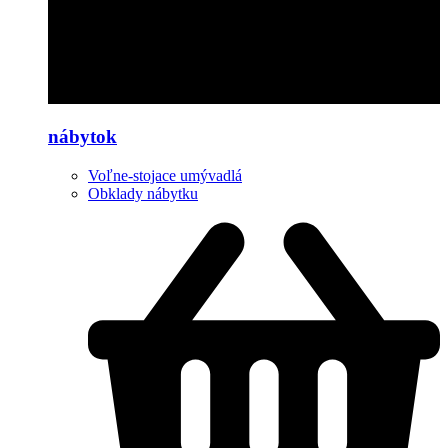
nábytok
Voľne-stojace umývadlá
Obklady nábytku