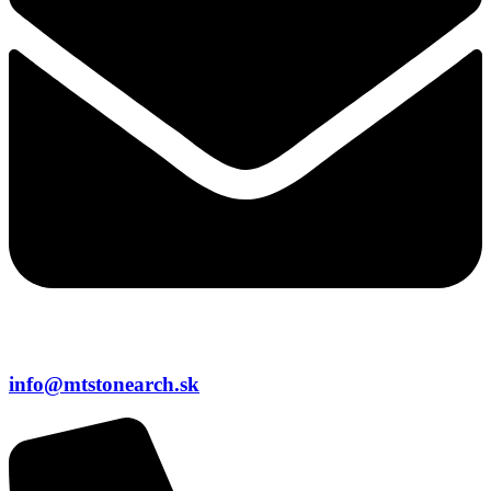
info@mtstonearch.sk