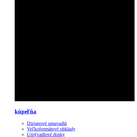
kúpeľňa
Dizjanové umavadlá
Veľkoformátové obklady
Umývadlové dosky