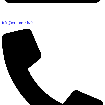
info@mtstonearch.sk