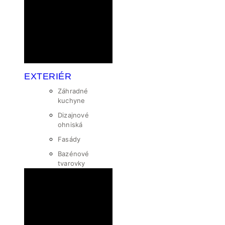
EXTERIÉR
Záhradné
kuchyne
Dizajnové
ohniská
Fasády
Bazénové
tvarovky