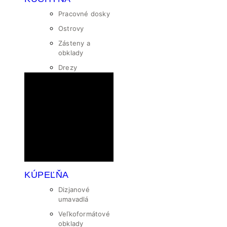
Pracovné dosky
Ostrovy
Zásteny a
obklady
Drezy
KÚPEĽŇA
Dizjanové
umavadlá
Veľkoformátové
obklady