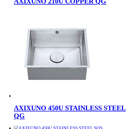
AXIXUNO 210U COPPER QG
AXIXUNO 450U STAINLESS STEEL
QG