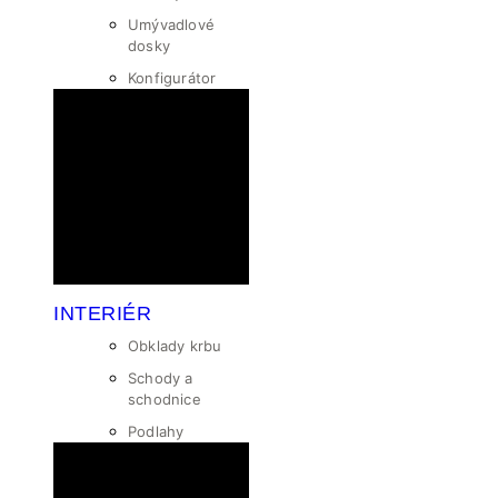
Umývadlové
dosky
Konfigurátor
INTERIÉR
Obklady krbu
Schody a
schodnice
Podlahy