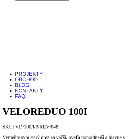
PROJEKTY
OBCHOD
BLOG
KONTAKTY
FAQ
VELOREDUO 100I
SKU: VD/100/I/P/REV/048
Vymeňte svoj starý drez za väčší, oveľa pohodlnejší a hlavne s