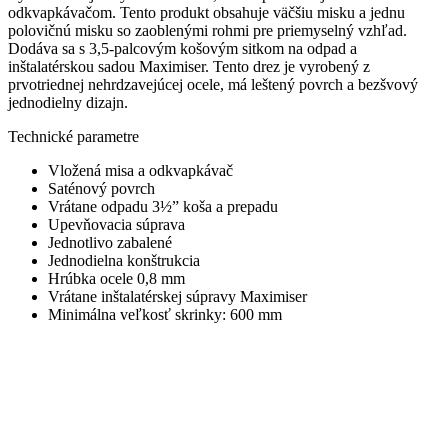
odkvapkávačom. Tento produkt obsahuje väčšiu misku a jednu
polovičnú misku so zaoblenými rohmi pre priemyselný vzhľad.
Dodáva sa s 3,5-palcovým košovým sitkom na odpad a
inštalatérskou sadou Maximiser. Tento drez je vyrobený z
prvotriednej nehrdzavejúcej ocele, má leštený povrch a bezšvový
jednodielny dizajn.
Technické parametre
Vložená misa a odkvapkávač
Saténový povrch
Vrátane odpadu 3½” koša a prepadu
Upevňovacia súprava
Jednotlivo zabalené
Jednodielna konštrukcia
Hrúbka ocele 0,8 mm
Vrátane inštalatérskej súpravy Maximiser
Minimálna veľkosť skrinky: 600 mm