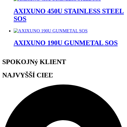
AXIXUNO 450U STAINLESS STEEL
SOS
AXIXUNO 190U GUNMETAL SOS
SPOKOJNý KLIENT
NAJVYŠŠÍ CIEĽ