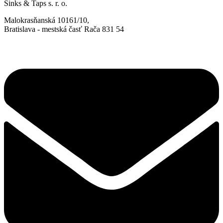
Sinks & Taps s. r. o.
Malokrasňanská 10161/10,
Bratislava - mestská časť Rača 831 54