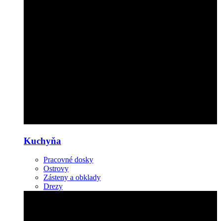
Kuchyňa
Pracovné dosky
Ostrovy
Zásteny a obklady
Drezy