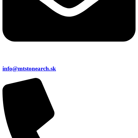
info@mtstonearch.sk