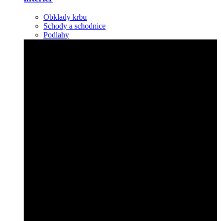
Obklady krbu
Schody a schodnice
Podlahy