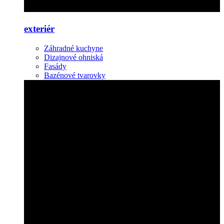
exteriér
Záhradné kuchyne
Dizajnové ohniská
Fasády
Bazénové tvarovky