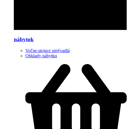
nábytok
Voľne-stojace umývadlá
Obklady nábytku