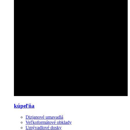
kúpeľňa
Dizjanové umavadlá
Veľkoformátové obklady
Umývadlové dosky