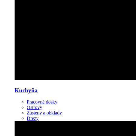
Kuchyňa
Pracovné dosky
Ostrovy
Zásteny a obklady
Drezy