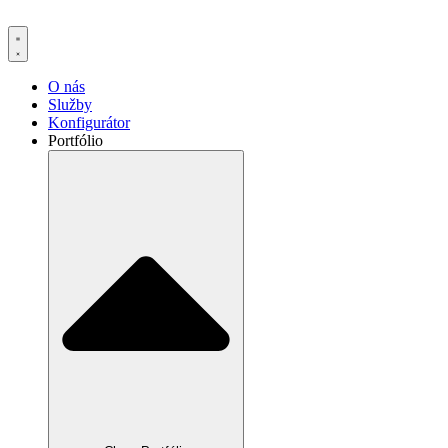
Preskočiť
na
obsah
O nás
Služby
Konfigurátor
Portfólio