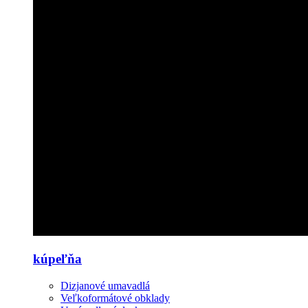
kúpeľňa
Dizjanové umavadlá
Veľkoformátové obklady