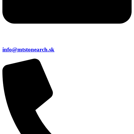
info@mtstonearch.sk