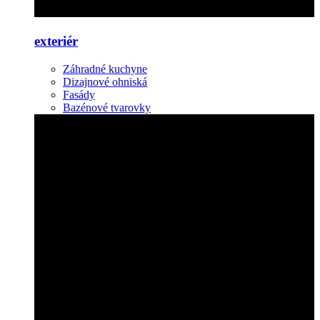
exteriér
Záhradné kuchyne
Dizajnové ohniská
Fasády
Bazénové tvarovky