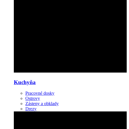
Kuchyňa
Pracovné dosky
Ostrovy
Zásteny a obklady
Drezy