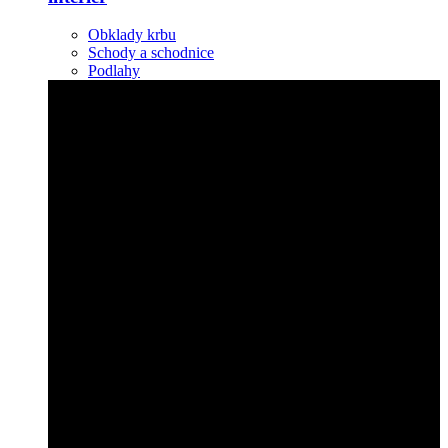
Obklady krbu
Schody a schodnice
Podlahy