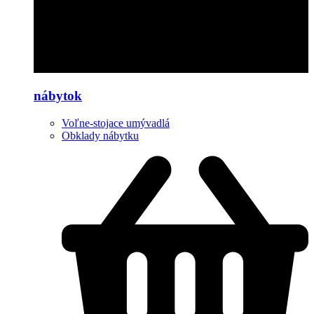
nábytok
Voľne-stojace umývadlá
Obklady nábytku