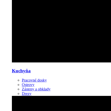
Kuchyňa
Pracovné dosky
Ostrovy
Zásteny a obklady
Drezy