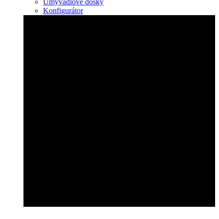
Umývadlové dosky
Konfigurátor