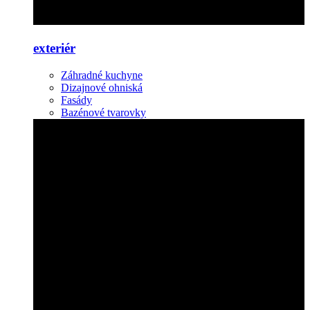
exteriér
Záhradné kuchyne
Dizajnové ohniská
Fasády
Bazénové tvarovky