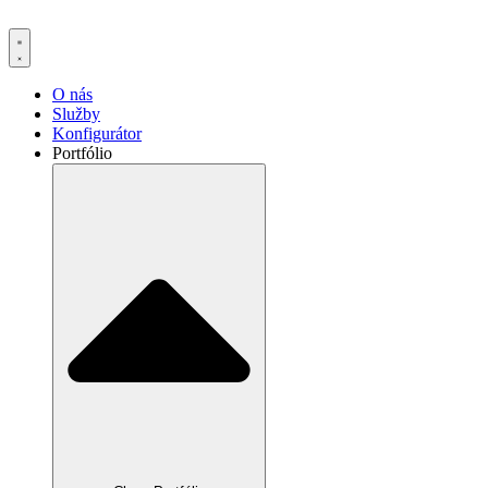
Preskočiť
na
obsah
O nás
Služby
Konfigurátor
Portfólio