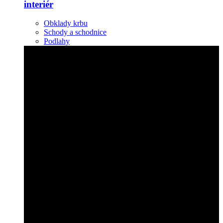
interiér
Obklady krbu
Schody a schodnice
Podlahy