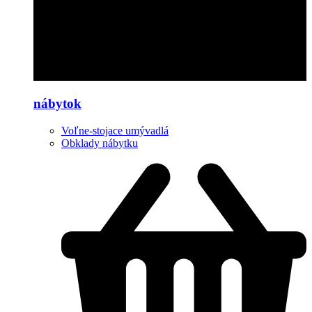
nábytok
Voľne-stojace umývadlá
Obklady nábytku