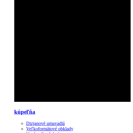
kúpeľňa
Dizjanové umavadlá
Veľkoformátové obklady