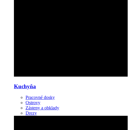
Kuchyňa
Pracovné dosky
Ostrovy
Zásteny a obklady
Drezy