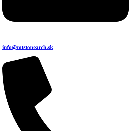
info@mtstonearch.sk