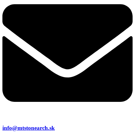
info@mtstonearch.sk