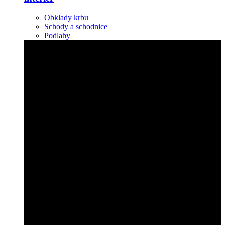
Obklady krbu
Schody a schodnice
Podlahy