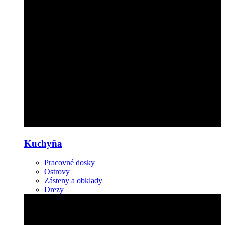
Kuchyňa
Pracovné dosky
Ostrovy
Zásteny a obklady
Drezy