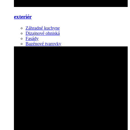
exteriér
Záhradné kuchyne
Dizajnové ohniská
Fasády
Bazénové tvarovky