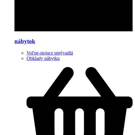
nábytok
Voľne-stojace umývadlá
Obklady nábytku