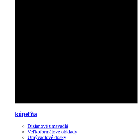
kúpeľňa
Dizjanové umavadlá
Veľkoformátové obklady
Umývadlové dosky