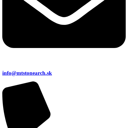
info@mtstonearch.sk