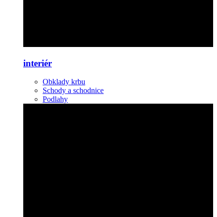
interiér
Obklady krbu
Schody a schodnice
Podlahy