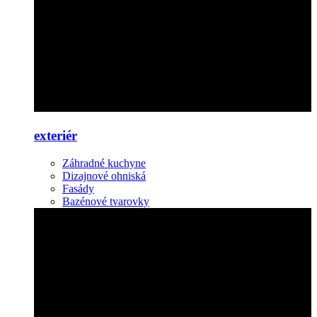
exteriér
Záhradné kuchyne
Dizajnové ohniská
Fasády
Bazénové tvarovky