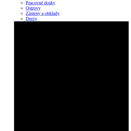
Pracovné dosky
Ostrovy
Zásteny a obklady
Drezy