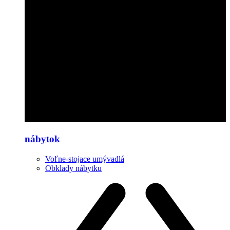
nábytok
Voľne-stojace umývadlá
Obklady nábytku