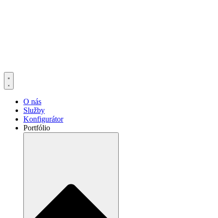
O nás
Služby
Konfigurátor
Portfólio