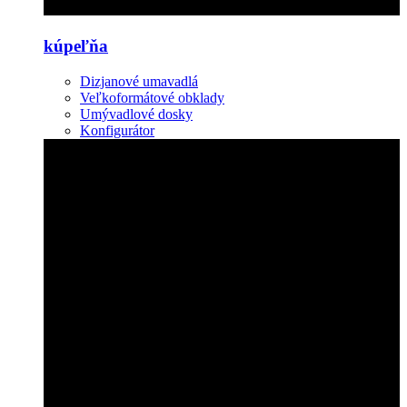
kúpeľňa
Dizjanové umavadlá
Veľkoformátové obklady
Umývadlové dosky
Konfigurátor