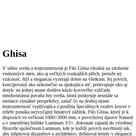
Ghisa
V súhre svetla a trojrozmernosti je Filo Ghisa vhodná na zdobenie
vnútorných stien, ako aj veľkých vonkajších plôch, pretože jej
vzácnosť, štýl a elegancia vyzerajú dobre na všetkom. Jej povrch,
koncipovaný ako nekonečne sa opakujúca niť, prekvapuje oko aj
dotyk: na jednej strane dodáva kúzlo kovového vzhľadu
mnohostranná povaha hry svetla, ktorá poskytuje neustále sa
meniace vizuálne perspektívy, zatiaľ čo na druhej strane
trojrozmernosť vyplývajúca z použitia špeciálnych oxidov kovov v
reliéfe ponúka nezvyčajný hmatový zážitok. Filo Ghisa, ktorý je k
dispozícii vo veľkosti 1000×3000 mm, v povrchovej úprave Natural
a v zmenšenej hrúbke Laminam 3/3+, dokonale zapadá do výrobnej
filozofie spoločnosti Laminam, kde je každý povrch navrhnutý tak,
aby inšpiroval dizajnérov a architektov, definoval trendy v elegancii