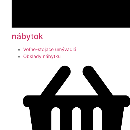
nábytok
Voľne-stojace umývadlá
Obklady nábytku