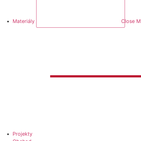
Materiály
Close Ma
Projekty