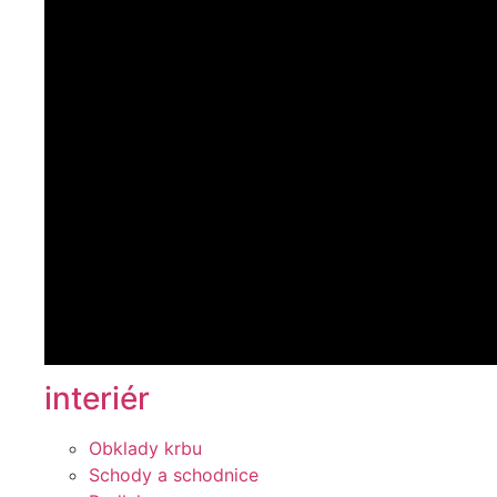
interiér
Obklady krbu
Schody a schodnice