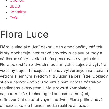
Obchod
BLOG
Kontakty
FAQ
Flora Luce
Flóra je viac ako „len“ dekor. Je to emocionálny zážitok,
ktorý obohacuje interiérové povrchy o oslavu prírody a
nádherné súhry svetla a tieňa generované vegetáciou.
Flora pozostáva z dvoch modulárnych dizajnov a vytvára
vizuálny dojem tancujúcich tieňov vytvorených na stenách
vetrom a jemným svetlom filtrujúcim sa cez lístie. Obklady
stien a nábytok ožívajú vo vizuálnom odraze zázrakov
rastlinného ekosystému. Majstrovská kombinácia
najmodernejšej technológie Laminam s jemnými,
rafinovanými dekoratívnymi motívmi, Flora prijíma novú
dimenziu, kde je hranica medzi realitou a ilúziou