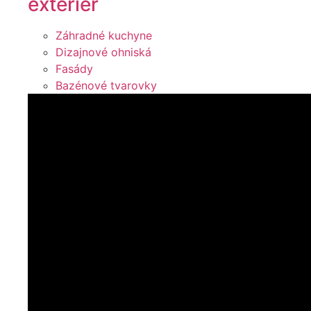
exteriér
Záhradné kuchyne
Dizajnové ohniská
Fasády
Bazénové tvarovky