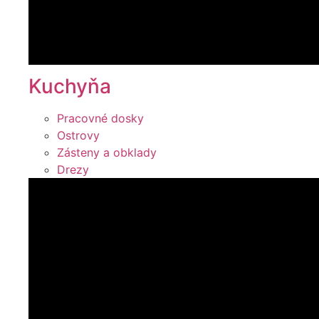
Kuchyňa
Pracovné dosky
Ostrovy
Zásteny a obklady
Drezy