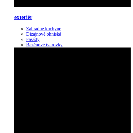
exteriér
Záhradné kuchyne
Dizajnové ohniská
Fasády
Bazénové tvarovky