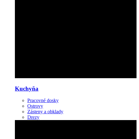
Kuchyňa
Pracovné dosky
Ostrovy
Zásteny a obklady
Drezy