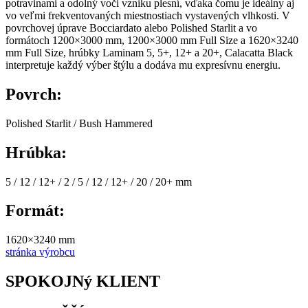
potravinami a odolný voči vzniku plesní, vďaka čomu je ideálny aj
vo veľmi frekventovaných miestnostiach vystavených vlhkosti. V
povrchovej úprave Bocciardato alebo Polished Starlit a vo
formátoch 1200×3000 mm, 1200×3000 mm Full Size a 1620×3240
mm Full Size, hrúbky Laminam 5, 5+, 12+ a 20+, Calacatta Black
interpretuje každý výber štýlu a dodáva mu expresívnu energiu.
Povrch:
Polished Starlit / Bush Hammered
Hrúbka:
5 / 12 / 12+ / 2 / 5 / 12 / 12+ / 20 / 20+ mm
Formát:
1620×3240 mm
stránka výrobcu
SPOKOJNý KLIENT