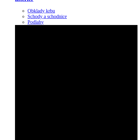
Obklady krbu
Schody a schodnice
Podlahy