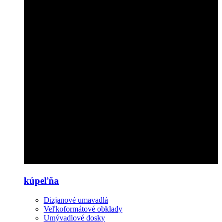
kúpeľňa
Dizjanové umavadlá
Veľkoformátové obklady
Umývadlové dosky