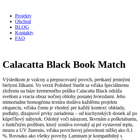
Projekty
Obchod
BLOG
Kontakty
FAQ
Calacatta Black Book Match
Výsledkom je vzácny a prepracovaný povrch, pretkaný jemnými
bielymi žilkami. Vo verzii Polished Starlit sa vďaka špeciálnemu
zloženiu na báze kremenného prášku Calacatta Black odráža
svetlom a vracia obraz nočnej oblohy posiatej hviezdami. Jeho
mimoriadne homogénna textúra dodáva každému projektu
eleganciu, vďaka čomu je vhodný pre každý kontext: obklady,
podlahy, dizajnové prvky zariadenia – od kuchynských dosiek až po
kúpeľňový nábytok. Odolný voči nárazom, škvrnám a poškriabaniu,
s funkčným profilom, ktorý zostáva rovnaký aj pri vystavení teplu,
mrazu a UV žiareniu, vďaka povrchovej pórovitosti nižšej ako 0,1
%. Rovnako ako všetky povrchy Laminam je kompatibilný s