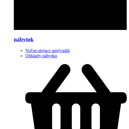
nábytok
Voľne-stojace umývadlá
Obklady nábytku