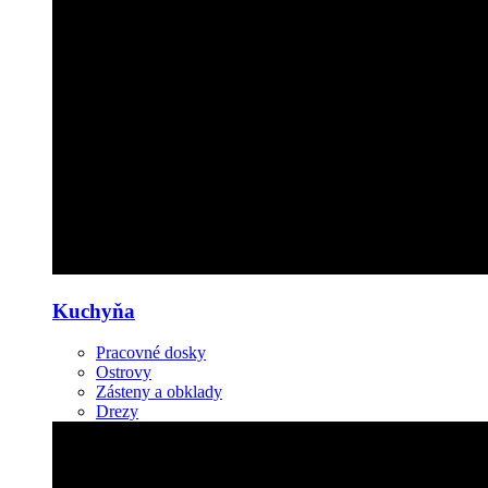
Kuchyňa
Pracovné dosky
Ostrovy
Zásteny a obklady
Drezy