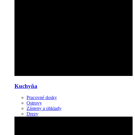
Kuchyňa
Pracovné dosky
Ostrovy
Zásteny a obklady
Drezy