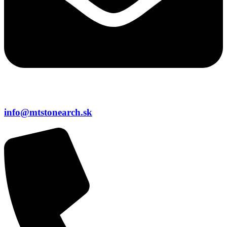
info@mtstonearch.sk