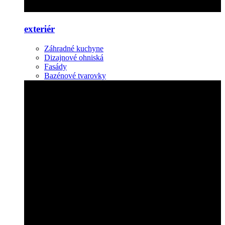
exteriér
Záhradné kuchyne
Dizajnové ohniská
Fasády
Bazénové tvarovky