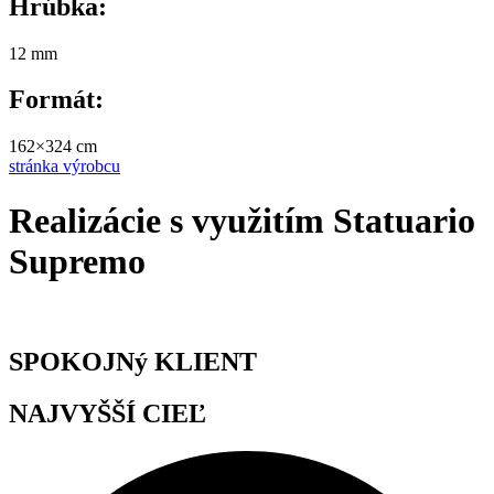
Hrúbka:
12 mm
Formát:
162×324 cm
stránka výrobcu
Realizácie s využitím Statuario
Supremo
SPOKOJNý KLIENT
NAJVYŠŠÍ CIEĽ