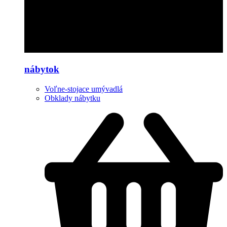
nábytok
Voľne-stojace umývadlá
Obklady nábytku