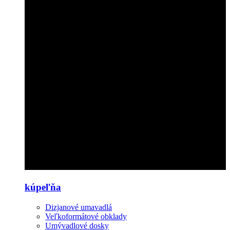
kúpeľňa
Dizjanové umavadlá
Veľkoformátové obklady
Umývadlové dosky