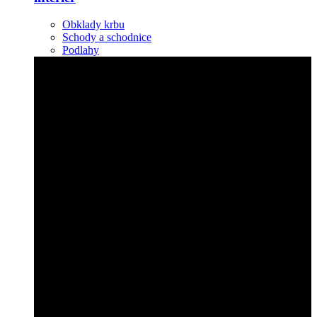
Obklady krbu
Schody a schodnice
Podlahy