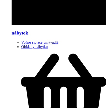
nábytok
Voľne-stojace umývadlá
Obklady nábytku