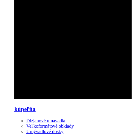
kúpeľňa
Dizjanové umavadlá
Veľkoformátové obklady
Umývadlové dosky