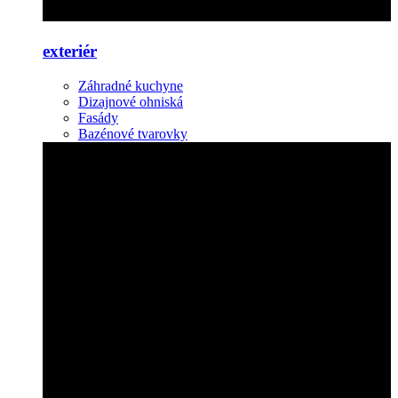
exteriér
Záhradné kuchyne
Dizajnové ohniská
Fasády
Bazénové tvarovky