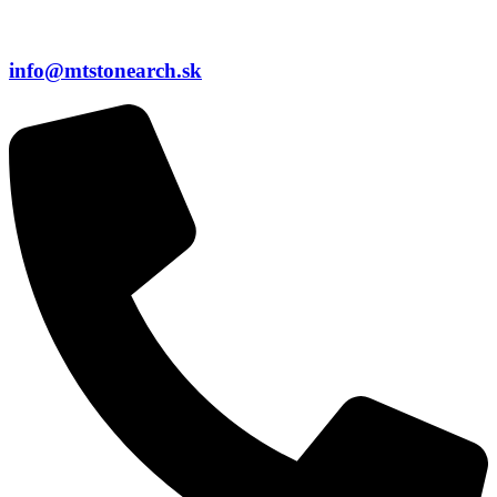
info@mtstonearch.sk