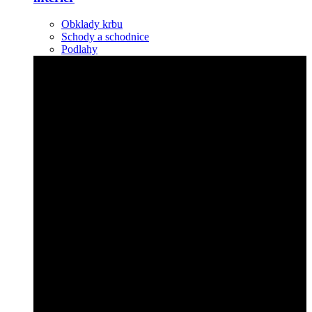
Obklady krbu
Schody a schodnice
Podlahy