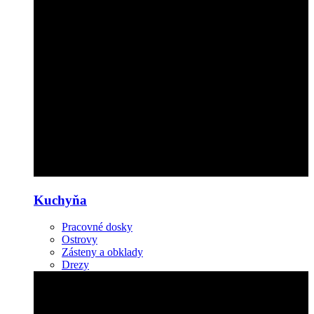
Kuchyňa
Pracovné dosky
Ostrovy
Zásteny a obklady
Drezy