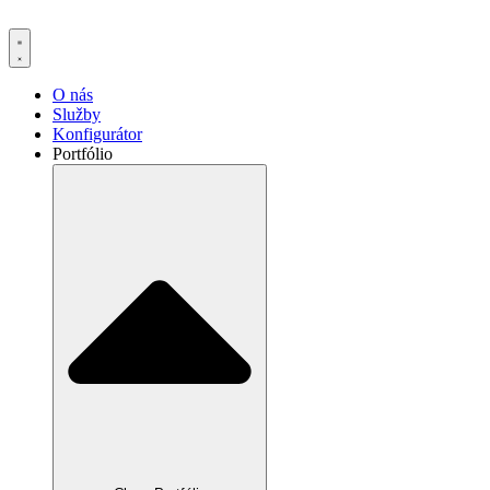
Preskočiť
na
obsah
O nás
Služby
Konfigurátor
Portfólio