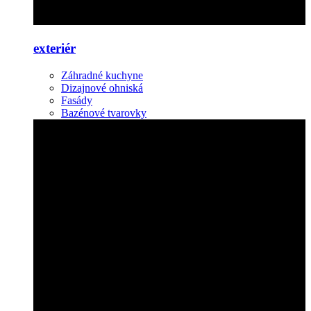
exteriér
Záhradné kuchyne
Dizajnové ohniská
Fasády
Bazénové tvarovky