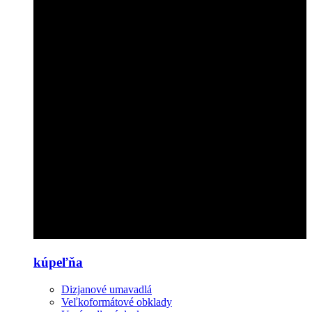
kúpeľňa
Dizjanové umavadlá
Veľkoformátové obklady