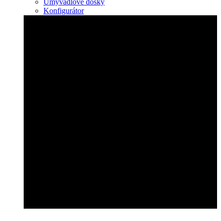
Umývadlové dosky
Konfigurátor