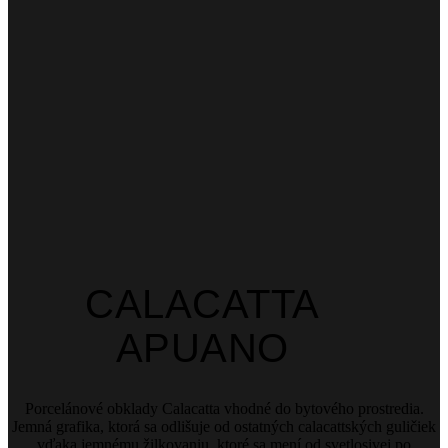
CALACATTA
APUANO
Porcelánové obklady Calacatta vhodné do bytového prostredia.
Jemná grafika, ktorá sa odlišuje od ostatných calacattských guličiek
vďaka jemnému žilkovaniu, ktoré sa mení od svetlosivej po