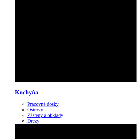
Kuchyňa
Pracovné dosky
Ostrovy
Zásteny a obklady
Drezy