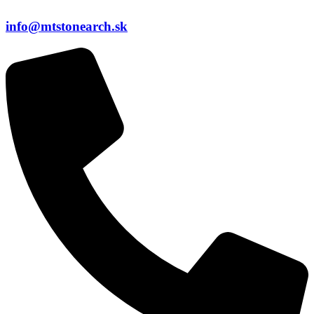
info@mtstonearch.sk