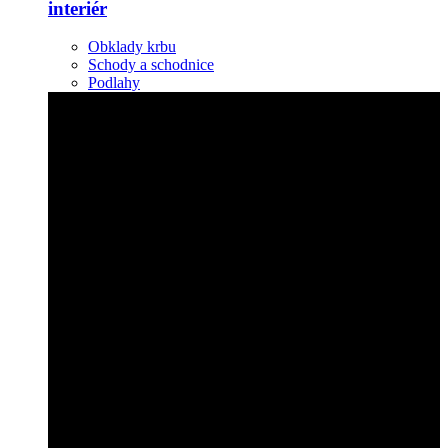
interiér
Obklady krbu
Schody a schodnice
Podlahy