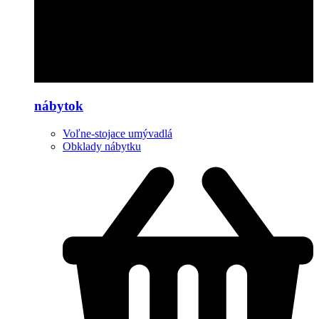
nábytok
Voľne-stojace umývadlá
Obklady nábytku