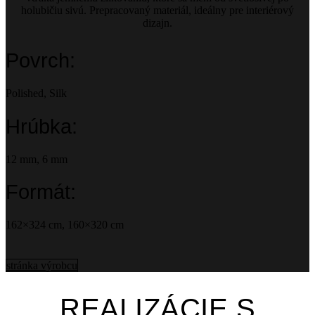
holubičiu sivú. Prepracovaný materiál, ideálny pre interiérový
dizajn.
Povrch:
Polished, Silk
Hrúbka:
12 mm, 6 mm
Formát:
162×324 cm, 160×320 cm
stránka výrobcu
REALIZÁCIE S