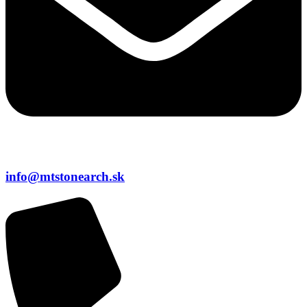
info@mtstonearch.sk