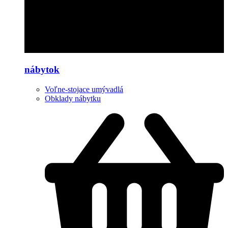
nábytok
Voľne-stojace umývadlá
Obklady nábytku