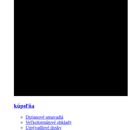
kúpeľňa
Dizjanové umavadlá
Veľkoformátové obklady
Umývadlové dosky