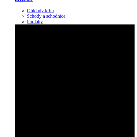
Obklady krbu
Schody a schodnice
Podlahy