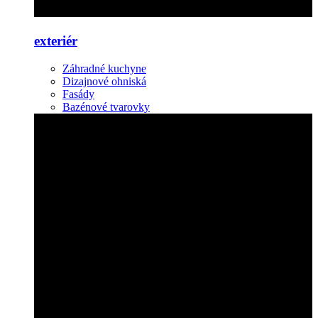
exteriér
Záhradné kuchyne
Dizajnové ohniská
Fasády
Bazénové tvarovky