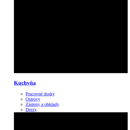
Kuchyňa
Pracovné dosky
Ostrovy
Zásteny a obklady
Drezy