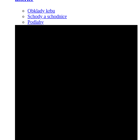
Obklady krbu
Schody a schodnice
Podlahy