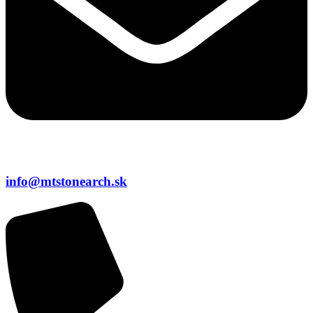
info@mtstonearch.sk