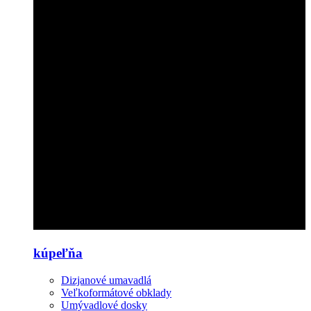
kúpeľňa
Dizjanové umavadlá
Veľkoformátové obklady
Umývadlové dosky