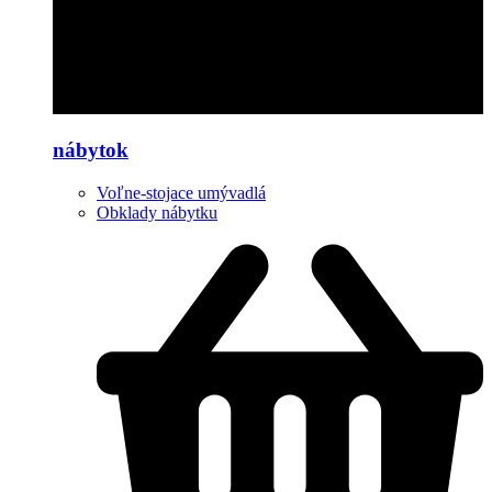
nábytok
Voľne-stojace umývadlá
Obklady nábytku