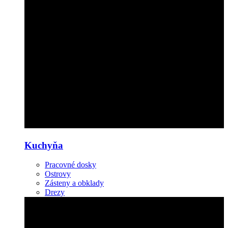
Kuchyňa
Pracovné dosky
Ostrovy
Zásteny a obklady
Drezy