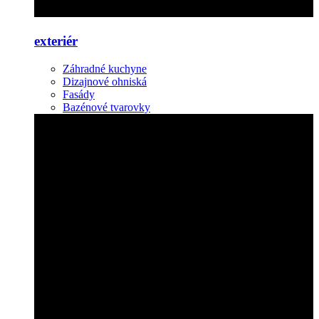
exteriér
Záhradné kuchyne
Dizajnové ohniská
Fasády
Bazénové tvarovky