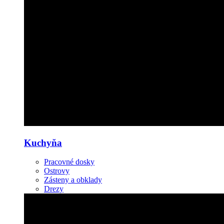
Kuchyňa
Pracovné dosky
Ostrovy
Zásteny a obklady
Drezy