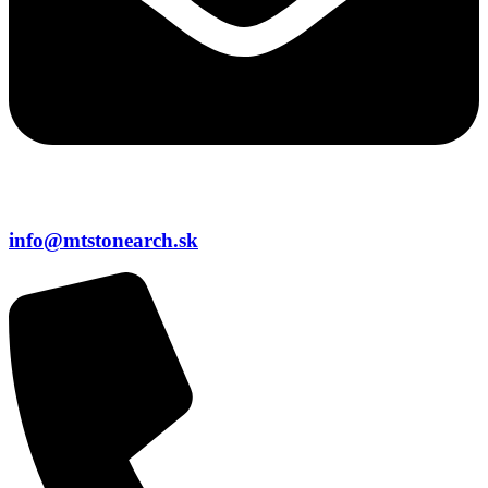
info@mtstonearch.sk