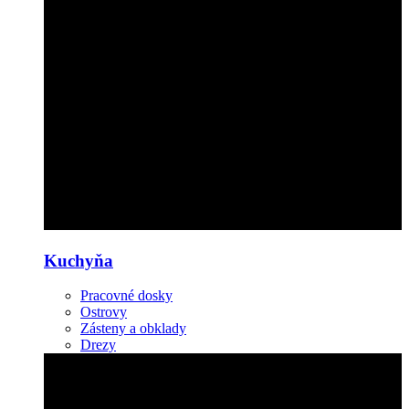
Kuchyňa
Pracovné dosky
Ostrovy
Zásteny a obklady
Drezy