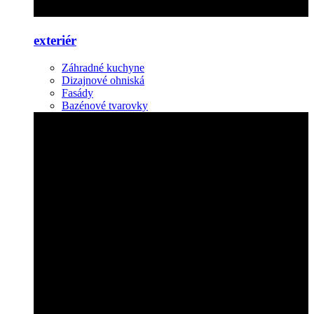
exteriér
Záhradné kuchyne
Dizajnové ohniská
Fasády
Bazénové tvarovky