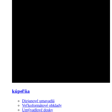
kúpeľňa
Dizjanové umavadlá
Veľkoformátové obklady
Umývadlové dosky