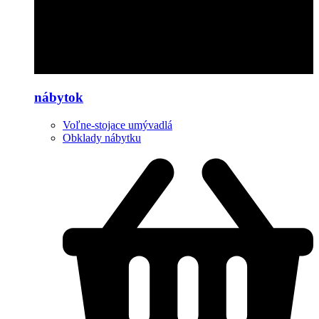
nábytok
Voľne-stojace umývadlá
Obklady nábytku