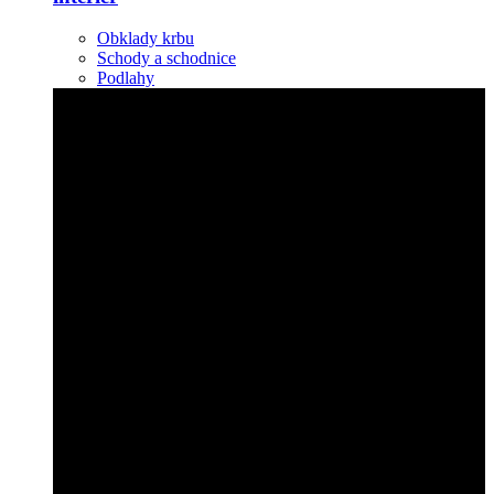
Obklady krbu
Schody a schodnice
Podlahy