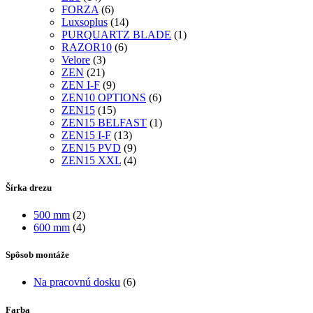
FORZA
(6)
Luxsoplus
(14)
PURQUARTZ BLADE
(1)
RAZOR10
(6)
Velore
(3)
ZEN
(21)
ZEN I-F
(9)
ZEN10 OPTIONS
(6)
ZEN15
(15)
ZEN15 BELFAST
(1)
ZEN15 I-F
(13)
ZEN15 PVD
(9)
ZEN15 XXL
(4)
Šírka drezu
500 mm
(2)
600 mm
(4)
Spôsob montáže
Na pracovnú dosku
(6)
Farba