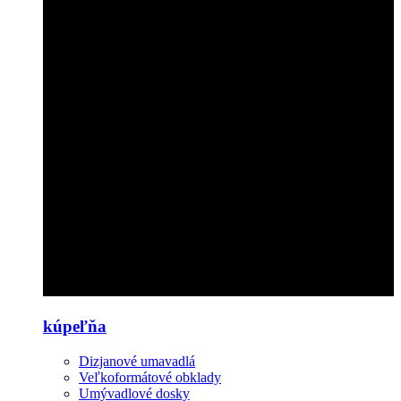
kúpeľňa
Dizjanové umavadlá
Veľkoformátové obklady
Umývadlové dosky