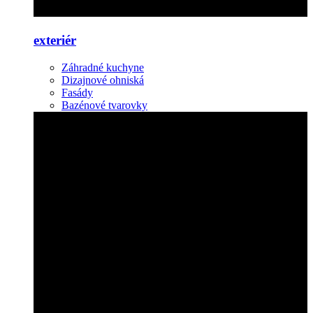
exteriér
Záhradné kuchyne
Dizajnové ohniská
Fasády
Bazénové tvarovky