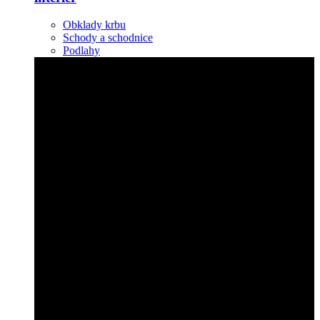
Obklady krbu
Schody a schodnice
Podlahy