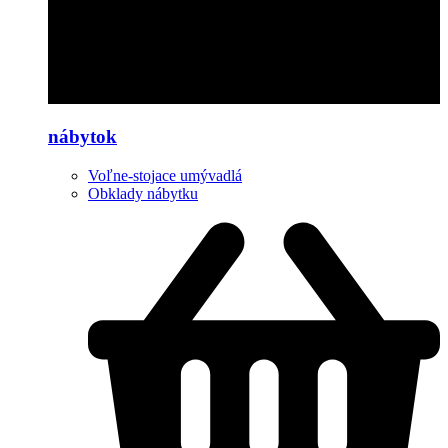
nábytok
Voľne-stojace umývadlá
Obklady nábytku