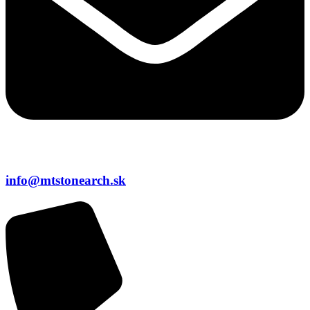
info@mtstonearch.sk