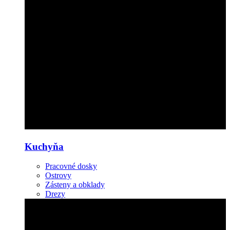
Kuchyňa
Pracovné dosky
Ostrovy
Zásteny a obklady
Drezy